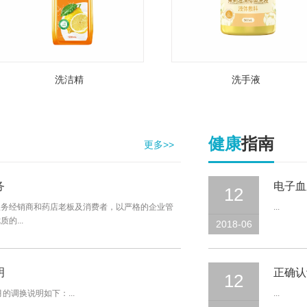
洗洁精
洗手液
健康
指南
更多>>
务
电子血
12
服务经销商和药店老板及消费者，以严格的企业管
...
的...
2018-06
明
正确认
12
的调换说明如下：...
...